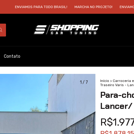
ENVIAMOS PARA TODO BRASIL!
MARCHA NO PROJETO!
ENVIAMOS PARA 
Contato
Início
>
Carroceria e
1
/
7
Traseiro Varis - Lan
Para-cho
Lancer/ 
R$1.97
R$1.878,1