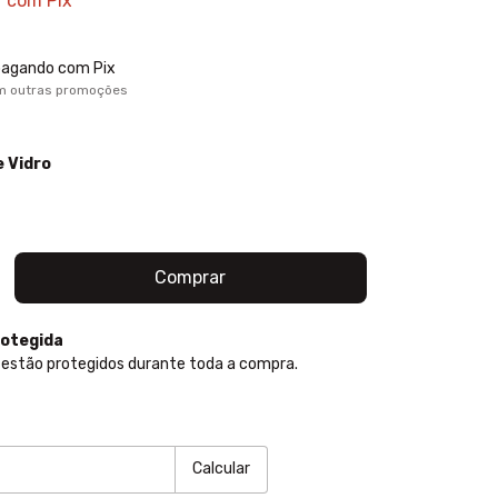
com
Pix
agando com Pix
m outras promoções
e Vidro
otegida
estão protegidos durante toda a compra.
P:
Alterar CEP
Calcular