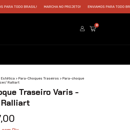
TODO BRASIL!
MARCHA NO PROJETO!
ENVIAMOS PARA TODO BRASIL!
0
 Estética
>
Para-Choques Traseiros
>
Para-choque
cer/ Ralliart
que Traseiro Varis -
Ralliart
7,00
5