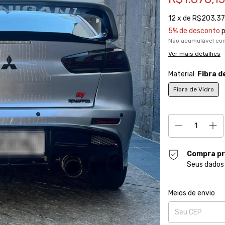
12
x de
R$203,37
5% de desconto
p
Não acumulável co
Ver mais detalhes
Material:
Fibra d
Fibra de Vidro
Compra pr
Seus dados 
Entregas para o CE
Meios de envio