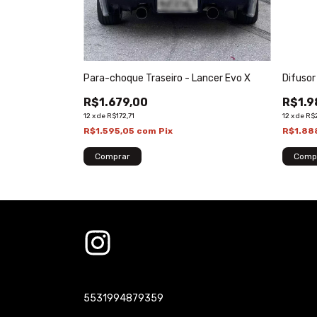
Para-choque Traseiro - Lancer Evo X
Difusor
R$1.679,00
R$1.9
12
x
de
R$172,71
12
x
de
R$
R$1.595,05
com
Pix
R$1.88
Comprar
Comp
5531994879359