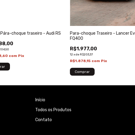
 Pára-choque traseiro - Audi RS
Para-choque Traseiro - Lancer E
FQ400
88,00
R$1.977,00
204,50
12
x
de
R$203,37
8,60
com
Pix
R$1.878,15
com
Pix
rar
Comprar
Início
Todos os Produtos
Contato