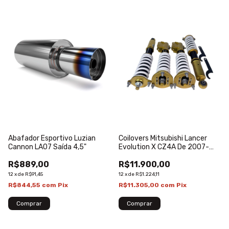
Abafador Esportivo Luzian
Coilovers Mitsubishi Lancer
Cannon LA07 Saída 4,5"
Evolution X CZ4A De 2007-
2016
R$889,00
R$11.900,00
12
x
de
R$91,45
12
x
de
R$1.224,11
R$844,55
com
Pix
R$11.305,00
com
Pix