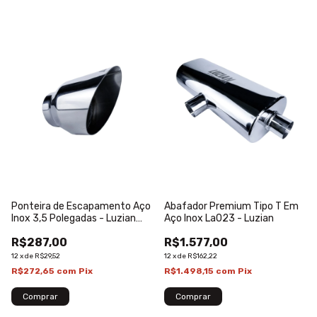
Ponteira de Escapamento Aço
Abafador Premium Tipo T Em
Inox 3,5 Polegadas - Luzian
Aço Inox La023 - Luzian
P013
R$287,00
R$1.577,00
12
x
de
R$29,52
12
x
de
R$162,22
R$272,65
com
Pix
R$1.498,15
com
Pix