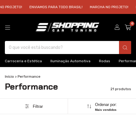
ROJETO!
ENVIAMOS PARA TODO BRASIL!
MARCHA NO PROJETO!
ENV
0
Carroceria e Estética
Iluminação Automotiva
Rodas
Performa
Início
>
Performance
Performance
21 produtos
Ordenar por:
Filtrar
Mais vendidos