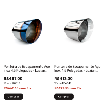
Ponteira de Escapamento Aço
Ponteira de Escapamento Aço
Inox 4,5 Polegadas - Luzian
Inox 4,5 Polegadas - Luzian
Burned P007B
P006
R$487,00
R$413,00
12
x
de
R$50,10
12
x
de
R$42,48
R$462,65
com
Pix
R$392,35
com
Pix