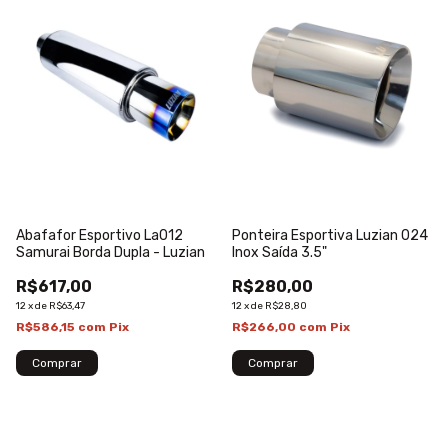
Abafafor Esportivo La012
Ponteira Esportiva Luzian 024
Samurai Borda Dupla - Luzian
Inox Saída 3.5"
R$617,00
R$280,00
12
x
de
R$63,47
12
x
de
R$28,80
R$586,15
com
Pix
R$266,00
com
Pix