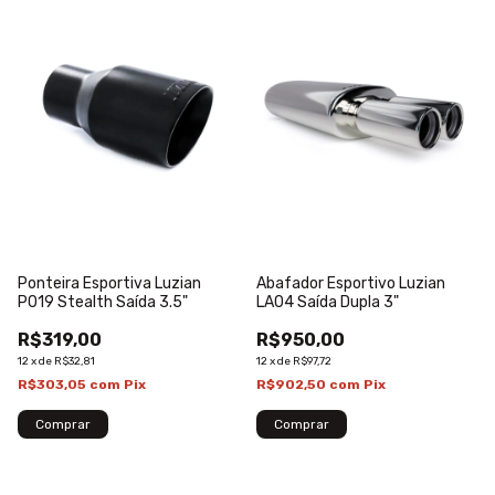
Ponteira Esportiva Luzian
Abafador Esportivo Luzian
P019 Stealth Saída 3.5"
LA04 Saída Dupla 3"
R$319,00
R$950,00
12
x
de
R$32,81
12
x
de
R$97,72
R$303,05
com
Pix
R$902,50
com
Pix