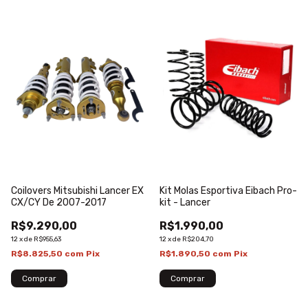
Coilovers Mitsubishi Lancer EX
Kit Molas Esportiva Eibach Pro-
CX/CY De 2007-2017
kit - Lancer
R$9.290,00
R$1.990,00
12
x
de
R$955,63
12
x
de
R$204,70
R$8.825,50
com
Pix
R$1.890,50
com
Pix