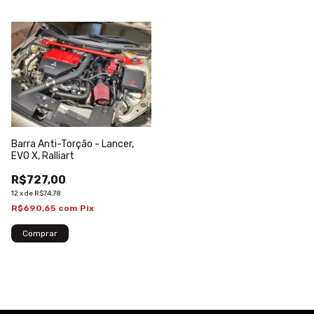
Barra Anti-Torção - Lancer,
EVO X, Ralliart
R$727,00
12
x
de
R$74,78
R$690,65
com
Pix