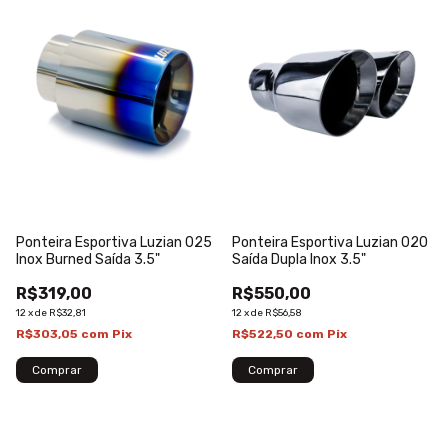
Ponteira Esportiva Luzian 025
Ponteira Esportiva Luzian 020
Inox Burned Saída 3.5"
Saída Dupla Inox 3.5"
R$319,00
R$550,00
12
x
de
R$32,81
12
x
de
R$56,58
R$303,05
com
Pix
R$522,50
com
Pix