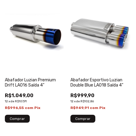
Abafador Luzian Premium
Abafador Esportivo Luzian
Drift LA016 Saída 4"
Double Blue LA018 Saída 4"
R$1.049,00
R$999,90
12
x
de
R$107,91
12
x
de
R$102,86
R$996,55
com
Pix
R$949,91
com
Pix