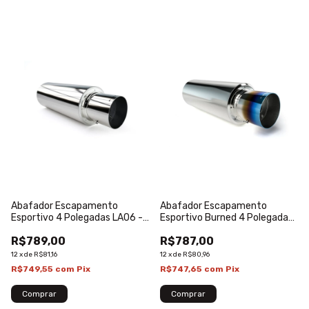
Abafador Escapamento
Abafador Escapamento
Esportivo 4 Polegadas LA06 -
Esportivo Burned 4 Polegadas
Luzian
LA06B - Luzian
R$789,00
R$787,00
12
x
de
R$81,16
12
x
de
R$80,96
R$749,55
com
Pix
R$747,65
com
Pix