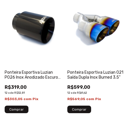
Ponteira Esportiva Luzian
Ponteira Esportiva Luzian 021
P026 Inox Anodizado Escuro
Saída Dupla Inox Burned 3.5"
Saída 3.5"
R$319,00
R$599,00
12
x
de
R$32,81
12
x
de
R$61,62
R$303,05
com
Pix
R$569,05
com
Pix