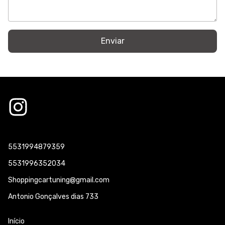
Enviar
5531994879359
5531996352034
Shoppingcartuning@gmail.com
Antonio Gonçalves dias 733
Início