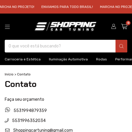
RCHA NO PROJETO!
ENVIAMOS PARA TODO BRASIL!
MARCHA NO PROJET
0
Carroceria e Estética
Iluminação Automotiva
Rodas
Performa
Início
>
Contato
Contato
Faça seu orçamento
5531994879359
5531996352034
Shoppingcartuning@gmail.com